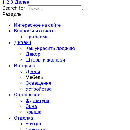
1
2
3
Далее
Search for:
Разделы
Интересное на сайте
Вопросы и ответы
Проблемы
Дизайн
Как украсить лоджию
Декор
Шторы и жалюзи
Интерьер
Двери
Мебель
Освещение
Устройства
Остекление
Фурнитура
Окна
Крыша
Отделка
Внутри
Снаружи