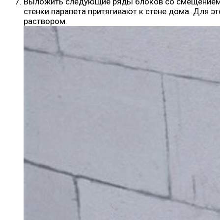
Выложить следующие ряды блоков со смещением. 
стенки парапета притягивают к стене дома. Для э
раствором.