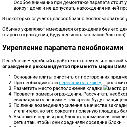
Особое внимание при демонтаже парапета стоит у
вокруг дома и не допускать нахождения на ней пр
В некоторых случаях целесообразно воспользоваться
Обычно укрепляют имеющееся ограждение без его демо
старого ограждения, будущее использование балкона).
Укрепление парапета пеноблоками
Пеноблоки – удобный в работе и относительно лёгкий 
ограждения рекомендуется применять марки D600 
Основание плиты очистить от посторонних предмет
При необходимости
перезалить стяжку.
Проложит
Разметить место расположения кладки.
Провести замеры ограждения. Рассчитать необхо
выкладывать первым – так срезы будут защищены 
По линии возведения усиления в качестве закла
утеплителя, но это сократит полезную площадь ба
Выложить первый ряд блоков, промазывая нижние
сетки так, чтобы они соединяли соседние блоки 