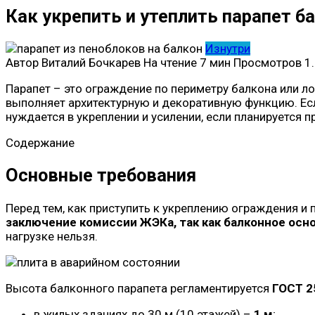
Как укрепить и утеплить парапет б
Изнутри
Автор
Виталий Бочкарев
На чтение
7 мин
Просмотров
1.
Парапет – это ограждение по периметру балкона или л
выполняет архитектурную и декоративную функцию. Ес
нуждается в укреплении и усилении, если планируется
Содержание
Основные требования
Перед тем, как приступить к укреплению ограждения 
заключение комиссии ЖЭКа, так как балконное осн
нагрузке нельзя.
Высота балконного парапета регламентируется
ГОСТ 2
в жилых зданиях до 30 м (10 этажей) –
1 м
;