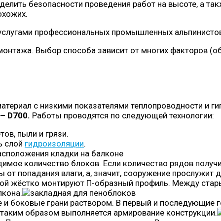
делить безопасности проведения работ на высоте, а та
охожих.
 услугами профессиональных промышленных альпинисто
нтажа. Выбор способа зависит от многих факторов (об
материал с низкими показателями теплопроводности и г
– D700.
Работы проводятся по следующей технологии:
ов, пыли и грязи.
ь слой
гидроизоляции
.
димое количество блоков. Если количество рядов получ
от попадания влаги, а, значит, сооружение прослужит д
дной жёстко монтируют П-образный профиль. Между ста
лкона.
 и боковые грани раствором. В первый и последующие
– таким образом выполняется армирование конструкции.