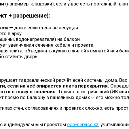
ни
(например, кладовки), если у вас есть поэтажный план
кт + разрешение):
оном
— даже если стена не несущая.
го в арку.
шины, водонагревателя) на балкон.
ует увеличения сечения кабеля и проекта.
овая плита, объединять кухню с жилой комнатой или ба
бо ставить дверь.
арушает гидравлический расчёт всей системы дома. Вас
, если на неё опирается плита перекрытия.
Определ
го к стояку отопления.
Только электрический (ИК или 
т прямо по балкону в панельных домах — его можно толь
типах стен, согласованиях и проектах сложно, есть прос
р с индивидуальным проектом
eco-service.kz
, учитывающи