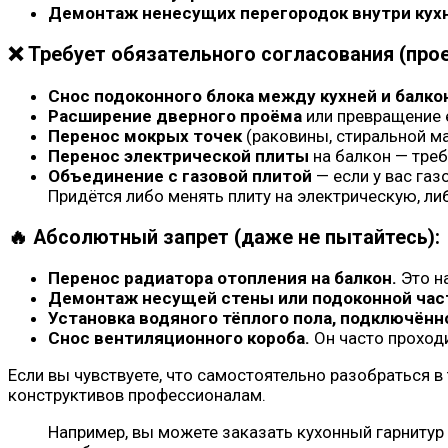
Демонтаж ненесущих перегородок внутри кух
❌ Требует обязательного согласования (прое
Снос подоконного блока между кухней и балк
Расширение дверного проёма
или превращение е
Перенос мокрых точек
(раковины, стиральной ма
Перенос электрической плиты
на балкон — треб
Объединение с газовой плитой
— если у вас газ
Придётся либо менять плиту на электрическую, ли
🔥 Абсолютный запрет (даже не пытайтесь):
Перенос радиатора отопления на балкон.
Это н
Демонтаж несущей стены или подоконной части
Установка водяного тёплого пола, подключённо
Снос вентиляционного короба.
Он часто проходи
Если вы чувствуете, что самостоятельно разобраться в 
конструктивов профессионалам.
Например, вы можете заказать кухонный гарниту