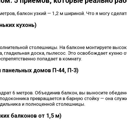
ном: 5 приёмов, которые реально ра
метров, балкон узкий — 1,2 м шириной. Что я могу сдел
ньких кухонь)
полнительной столешницы. На балконе монтируете высоки
да, гладильная доска, пылесос. Это освобождает кухню 
еспрепятственно попадает в комнату.
 панельных домов П-44, П-3)
адрат 6 метров. Объединив балкон, вы выносите обеден
го подоконника превращается в барную стойку — она слу
одильника и полноценной столешницы.
ких балконов от 1,5 м)