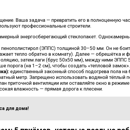
ение. Ваша задача — превратить его в полноценную час
спользуют профессиональные строители.
амерный энергосберегающий стеклопакет. Однокамерны
пенополистирол (ЭППС) толщиной 30–50 мм. Он не боится
ает тепло обратно в комнату). Далее — обрешётка и фи
оляцию, затем лаги (брус 50х50 мм), между ними ЭППС 
е порога (на 1–2 см), чтобы создать «тепловой замок».
ка):
единственный законный способ подогрева пола на 
ратный метр. Запрещено использовать водяной тёплый по
пан приточной вентиляции или оставляйте окно в режиме
сокая влажность — прямая дорога к плесени.
са для дома!