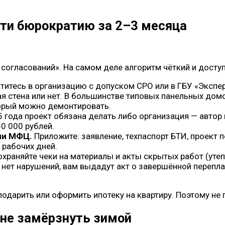
йти бюрократию за 2–3 месяца
 согласований». На самом деле алгоритм чёткий и досту
титесь в организацию с допуском СРО или в ГБУ «Экспе
 стена или нет. В большинстве типовых панельных домов 
торый можно демонтировать.
 года проект обязана делать либо организация — автор
0 000 рублей.
или МФЦ.
Приложите: заявление, техпаспорт БТИ, проект 
 рабочих дней.
храняйте чеки на материалы и акты скрытых работ (утеп
 нет нарушений, вам выдадут акт о завершённой перепла
подарить или оформить ипотеку на квартиру. Поэтому не 
к не замёрзнуть зимой