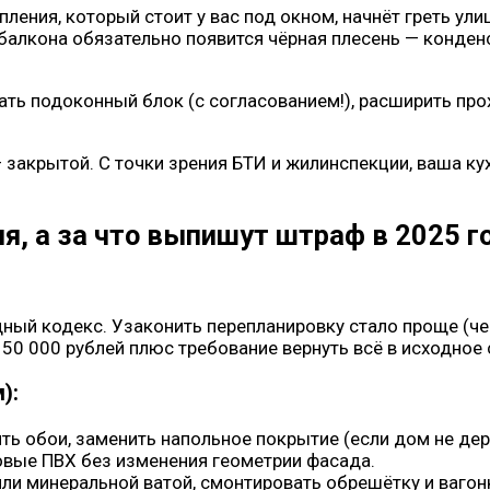
пления, который стоит у вас под окном, начнёт греть ули
 балкона обязательно появится чёрная плесень — конден
ь подоконный блок (с согласованием!), расширить про
— закрытой. С точки зрения БТИ и жилинспекции, ваша к
я, а за что выпишут штраф в 2025 г
щный кодекс. Узаконить перепланировку стало проще (чер
50 000 рублей плюс требование вернуть всё в исходное 
):
ть обои, заменить напольное покрытие (если дом не де
овые ПВХ без изменения геометрии фасада.
и минеральной ватой, смонтировать обрешётку и вагонк