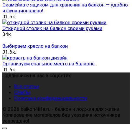
Скамейка с ящиком для хранения на балкон — удобно
и функционально!
0
1.5к.
Откидной столик на балкон своими руками
0
4к.
Выбираем кресло на балкон
0
1.6к.
Организуем спальное место на балконе
0
1.6к.
Подпишись на нас в соцсетях:
Все статьи
СНиПы
Политика конфиденциальности
© 2026 balkon4life.ru - балкон и лоджия для жизни.
Копирование материалов без указания источников
запрещено!