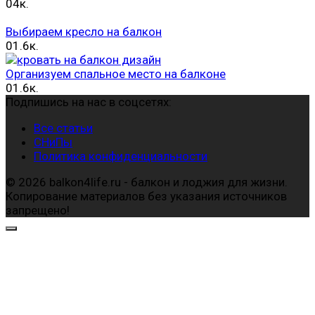
0
4к.
Выбираем кресло на балкон
0
1.6к.
Организуем спальное место на балконе
0
1.6к.
Подпишись на нас в соцсетях:
Все статьи
СНиПы
Политика конфиденциальности
© 2026 balkon4life.ru - балкон и лоджия для жизни.
Копирование материалов без указания источников
запрещено!