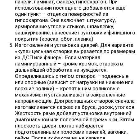
панели, ламинат, фанера, гипсокартон. При
использовании последнего добавляется еще
один пункт – отделка поверхностей из
гипсокартона. Она включает: штукатурку,
армирование углов и стыков, шпаклевку,
зашкуривание, нанесение грунтовки и финишного
покрытия (краска, обои, пленка).
Изготовление и установка дверей. Для варианта
«купе» цельная створка вырезается по размерам
из ДСП или фанеры. Если материал
ламинированный – кроме кромок, створка в
дальнейшей обработке не нуждается.
Определившись с типом створок – подвесные
или опорные (зависит от нагрузки на нижние или
верхние ролики) – крепят к ним роликовые
механизмы и устанавливают в закрепленные
направляющие. Для распашных створок сначала
изготавливается каркас из бруса, досок, уголков.
Жесткость раме добавит установка внутренней
диагональной или поперечной перемычки. Затем
плоскость двери плотно набирается
подготовленными полосами панелей, вагонки,
рейки. После их фиксации на каркасе,