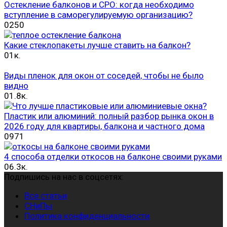
Остекление балконов и СРО: когда необходимо
вступление в саморегулируемую организацию?
0
250
Какие стеклопакеты лучше ставить на балкон?
0
1к.
Виды пленок для окон от соседей, чтобы не было
видно
0
1.8к.
Пластик или алюминий: полный разбор рынка окон в
2026 году для квартиры, балкона и частного дома
0
971
4 способа отделки откосов на балконе своими руками
0
6.3к.
Подпишись на нас в соцсетях:
Все статьи
СНиПы
Политика конфиденциальности