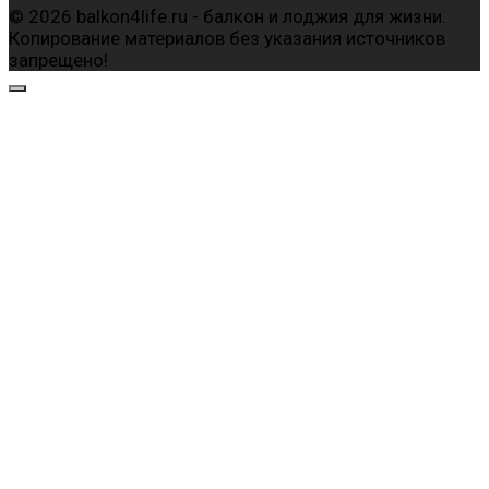
© 2026 balkon4life.ru - балкон и лоджия для жизни.
Копирование материалов без указания источников
запрещено!