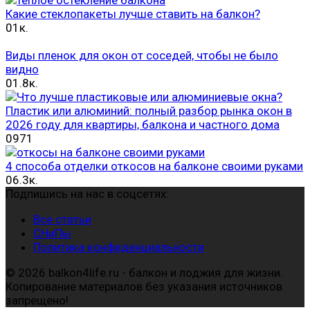
Какие стеклопакеты лучше ставить на балкон?
0
1к.
Виды пленок для окон от соседей, чтобы не было
видно
0
1.8к.
Пластик или алюминий: полный разбор рынка окон в
2026 году для квартиры, балкона и частного дома
0
971
4 способа отделки откосов на балконе своими руками
0
6.3к.
Подпишись на нас в соцсетях:
Все статьи
СНиПы
Политика конфиденциальности
© 2026 balkon4life.ru - балкон и лоджия для жизни.
Копирование материалов без указания источников
запрещено!