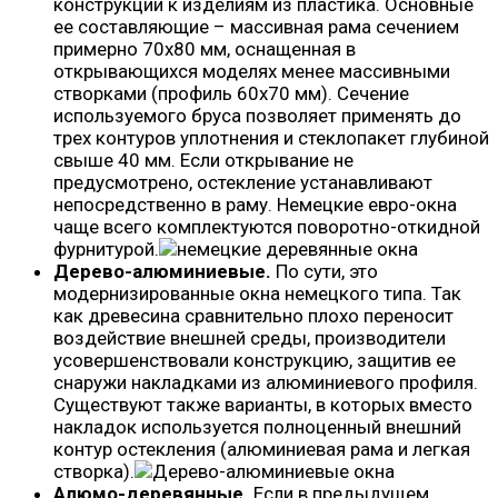
конструкции к изделиям из пластика. Основные
ее составляющие – массивная рама сечением
примерно 70х80 мм, оснащенная в
открывающихся моделях менее массивными
створками (профиль 60х70 мм). Сечение
используемого бруса позволяет применять до
трех контуров уплотнения и стеклопакет глубиной
свыше 40 мм. Если открывание не
предусмотрено, остекление устанавливают
непосредственно в раму. Немецкие евро-окна
чаще всего комплектуются поворотно-откидной
фурнитурой.
Дерево-алюминиевые.
По сути, это
модернизированные окна немецкого типа. Так
как древесина сравнительно плохо переносит
воздействие внешней среды, производители
усовершенствовали конструкцию, защитив ее
снаружи накладками из алюминиевого профиля.
Существуют также варианты, в которых вместо
накладок используется полноценный внешний
контур остекления (алюминиевая рама и легкая
створка).
Алюмо-деревянные.
Если в предыдущем