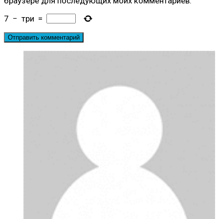
браузере для последующих моих комментариев.
7
−
три
=