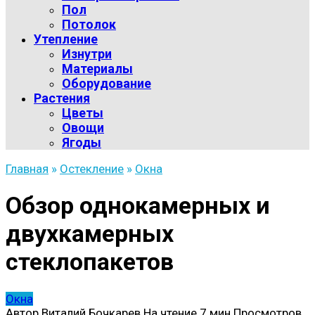
Пол
Потолок
Утепление
Изнутри
Материалы
Оборудование
Растения
Цветы
Овощи
Ягоды
Главная
»
Остекление
»
Окна
Обзор однокамерных и
двухкамерных
стеклопакетов
Окна
Автор
Виталий Бочкарев
На чтение
7 мин
Просмотров