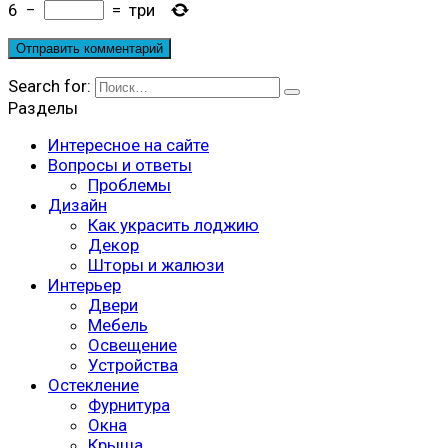
6
−
=
три
Search for:
Разделы
Интересное на сайте
Вопросы и ответы
Проблемы
Дизайн
Как украсить лоджию
Декор
Шторы и жалюзи
Интерьер
Двери
Мебель
Освещение
Устройства
Остекление
Фурнитура
Окна
Крыша