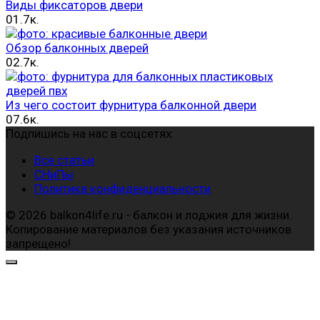
Виды фиксаторов двери
0
1.7к.
Обзор балконных дверей
0
2.7к.
Из чего состоит фурнитура балконной двери
0
7.6к.
Подпишись на нас в соцсетях:
Все статьи
СНиПы
Политика конфиденциальности
© 2026 balkon4life.ru - балкон и лоджия для жизни.
Копирование материалов без указания источников
запрещено!