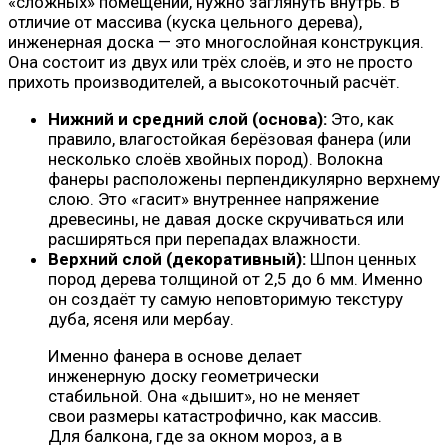
«сложных» помещений, нужно заглянуть внутрь. В
отличие от массива (куска цельного дерева),
инженерная доска — это многослойная конструкция.
Она состоит из двух или трёх слоёв, и это не просто
прихоть производителей, а высокоточный расчёт.
Нижний и средний слой (основа):
Это, как
правило, влагостойкая берёзовая фанера (или
несколько слоёв хвойных пород). Волокна
фанеры расположены перпендикулярно верхнему
слою. Это «гасит» внутреннее напряжение
древесины, не давая доске скручиваться или
расширяться при перепадах влажности.
Верхний слой (декоративный):
Шпон ценных
пород дерева толщиной от 2,5 до 6 мм. Именно
он создаёт ту самую неповторимую текстуру
дуба, ясеня или мербау.
Именно фанера в основе делает
инженерную доску геометрически
стабильной. Она «дышит», но не меняет
свои размеры катастрофично, как массив.
Для балкона, где за окном мороз, а в