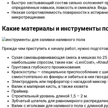
Быстро застывающий состав сильно осложняет про
определённые навыки, ловкость и смекалка. Ведь
Низкая сопротивляемость поверхности к истиранию
микротрещинами.
Какие материалы и инструменты п
Прежде чем приступить к началу работ, нужно подгото
Сухая самовыравнивающая смесь в мешках по 25 к
наибольшим спросом, такие как: «LeviCoat», «Knauf»
Грунтовка глубокого проникновения.
Краскоступы — специальное приспособление с шип
самостоятельно из фанеры и забитых в нее гвоздей
Электродрель или перфоратор с насадкой миксер 
Валик и малярная кисть, а также кювета.
Праймер.
Строительный уровень длиной 1,5 – 2 м.
Зубчатый шпатель для равномерного распределени
Валик с иголками для наливного пола с длинной р