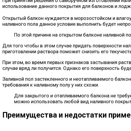
При принятии решения о саморучном изготовлении нали
использование данного покрытия для балконов и лодж
Открытый балкон нуждается в морозостойком и влагоу
наливного пола данное условие выполнить будет непро
По этой причине на открытом балконе наливной по
Для того чтобы в этом случае придать поверхности на
приготовлении раствора поможет снизить его текучест
При этом, во время первых признаков застывания раст
случае вряд ли получится. Однако его поверхность бу
Заливной пол застекленного и неотапливаемого балкона
требования к наливному полу у них схожи.
Для закрытого и отапливаемого балкона не требуе
можно использовать любой вид наливного покрыт
Преимущества и недостатки примен