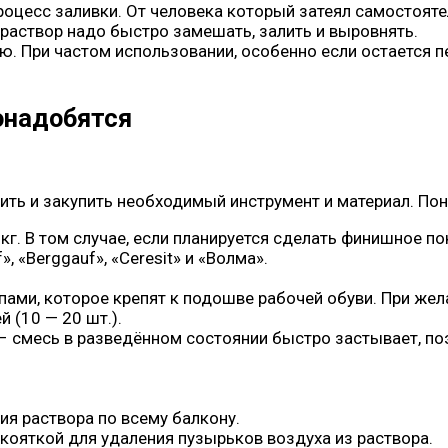
цесс заливки. От человека который затеял самостояте
 раствор надо быстро замешать, залить и выровнять.
. При частом использовании, особенно если остается пе
онадобятся
вить и закупить необходимый инструмент и материал. По
г. В том случае, если планируется сделать финишное п
, «Berggauf», «Ceresit» и «Волма».
ами, которое крепят к подошве рабочей обуви. При жел
 (10 — 20 шт.).
– смесь в разведённом состоянии быстро застывает, по
я раствора по всему балкону.
укояткой для удаления пузырьков воздуха из раствора.