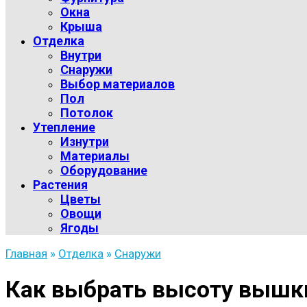
Окна
Крыша
Отделка
Внутри
Снаружи
Выбор материалов
Пол
Потолок
Утепление
Изнутри
Материалы
Оборудование
Растения
Цветы
Овощи
Ягоды
Главная
»
Отделка
»
Снаружи
Как выбрать высоту вышки