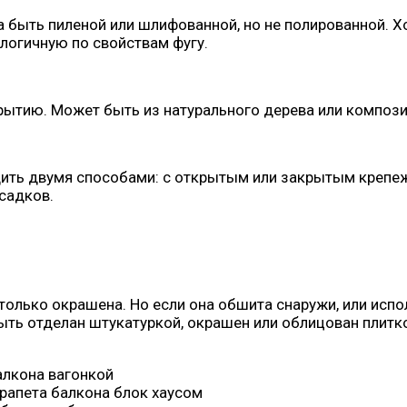
на быть пиленой или шлифованной, но не полированной.
логичную по свойствам фугу.
крытию. Может быть из натурального дерева или композ
одить двумя способами: с открытым или закрытым крепе
осадков.
олько окрашена. Но если она обшита снаружи, или испол
ыть отделан штукатуркой, окрашен или облицован плит