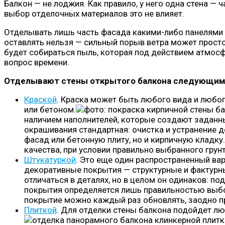
Балкон — не лоджия. Как правило, у него одна стена —
выбор отделочных материалов это не влияет.
Отделывать лишь часть фасада какими-либо панелями 
оставлять нельзя — сильный порыв ветра может просто
будет собираться пыль, которая под действием атмосф
вопрос времени.
Отделывают стены открытого балкона следующим
Краской
. Краска может быть любого вида и любо
или бетоном.
наличием наполнителей, которые создают заданны
окрашивания стандартная: очистка и устранение д
фасад или бетонную плиту, но и кирпичную клад
качества, при условии правильно выбранного грун
Штукатуркой
. Это еще один распространенный ва
декоративные покрытия — структурные и фактурн
отличаться в деталях, но в целом он одинаков: п
покрытия определяется лишь правильностью выбор
покрытие можно каждый раз обновлять, заодно п
Плиткой
. Для отделки стены балкона подойдет лю