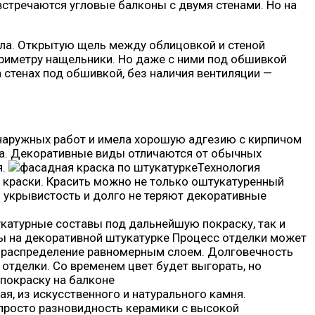
 встречаются угловые балконы с двумя стенами. Но на
ла. Открытую щель между облицовкой и стеной
ериметру нащельники. Но даже с ними под обшивкой
 стенах под обшивкой, без наличия вентиляции —
 наружных работ и имела хорошую адгезию с кирпичом
а. Декоративные виды отличаются от обычных
я.
Технология
в краски. Красить можно не только оштукатуренный
 укрывистость и долго не теряют декоративные
укатурные составы под дальнейшую покраску, так и
Процесс отделки может
а и распределение равномерным слоем. Долговечность
тделки. Со временем цвет будет выгорать, но
я, из искусственного и натурального камня.
 просто разновидность керамики с высокой