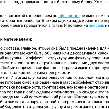
 часть фасада, примыкающая к балконному блоку. Хотя и
или вагонкой с креплением по
обрешетке
не имеет смыс
 оторвать крепление. В таком случае надо крепить по п
ерной влаги превратится в грязь. И появление
плесени
на
и материалами:
го состава. Главное, чтобы она была предназначена для
Это может быть обычная или декоративная краск
й визуальный эффект — структуру или фактуру покрыти
ефектов поверхности, грунтование, нанесение двух слое
ку. Любые современные фасадные краски имеют хорошую
та для конкретного типа поверхности
риант. И в этом случае используют как тонкослойные шт
ые готовые смеси окрашенные в массе.
одготовка поверхности, грунтование, нанесение раствор
а состава и соблюдением технологии на каждом этапе о
роводя мелкий косметический ремонт.
бая плитка для наружных работ: керамическая, клинкерна
Выделяют в отдельную группу и керамогранит, но это