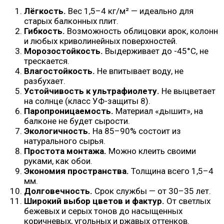
Лёгкость.
Вес 1,5–4 кг/м² — идеально для
старых балконных плит.
Гибкость.
Возможность облицовки арок, колонн
и любых криволинейных поверхностей.
Морозостойкость.
Выдерживает до -45°С, не
трескается.
Влагостойкость.
Не впитывает воду, не
разбухает.
Устойчивость к ультрафиолету.
Не выцветает
на солнце (класс УФ-защиты 8).
Паропроницаемость.
Материал «дышит», на
балконе не будет сырости.
Экологичность.
На 85–90% состоит из
натурального сырья.
Простота монтажа.
Можно клеить своими
руками, как обои.
Экономия пространства.
Толщина всего 1,5–4
мм.
Долговечность.
Срок службы — от 30–35 лет.
Широкий выбор цветов и фактур.
От светлых
бежевых и серых тонов до насыщенных
коричневых, угольных и ржавых оттенков.