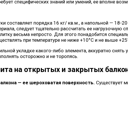
ебует специфических знаний или умений, ее вполне воз
ки составляет порядка 16 кг/ кв.м., а напольной — 18-2
ериала, следует тщательно рассчитать ее нагрузочную с
литку весьма непросто. Для этого понадобится специал
ствлять при температуре не ниже +10°С и не выше +25°
вильной укладке какого-либо элемента, аккуратно снять
полнять осторожно и не торопясь.
ита на открытых и закрытых балко
балкона — ее шероховатая поверхность.
Существует мн