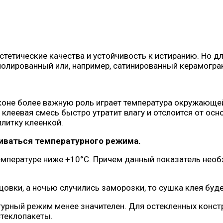
стетические качества и устойчивость к истиранию. Но д
полированный или, например, сатинированный керамогра
коне более важную роль играет температура окружающей
клеевая смесь быстро утратит влагу и отслоится от осн
плитку клеенкой.
иваться температурного режима.
емпературе ниже +10°С. Причем данный показатель необ
овки, а ночью случились заморозки, то сушка клея буде
турный режим менее значителен. Для остекленных констр
стеклопакеты.