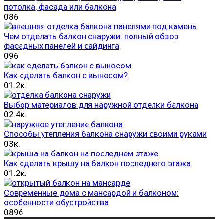
потолка, фасада или балкона
0
86
Чем отделать балкон снаружи: полный обзор
фасадных панелей и сайдинга
0
96
Как сделать балкон с выносом?
0
1.2к.
Выбор материалов для наружной отделки балкона
0
2.4к.
Способы утепления балкона снаружи своими руками
0
3к.
Как сделать крышу на балкон последнего этажа
0
1.2к.
Современные дома с мансардой и балконом:
особенности обустройства
0
896