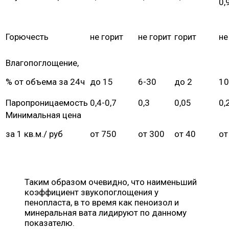
0,
Горючесть
не горит
не горит
горит
не
Влагопоглощение,
% от объема за 24ч
до 15
6-30
до 2
10
Паропроницаемость
0,4-0,7
0,3
0,05
0,
Минимальная цена
за 1 кв.м./ руб
от 750
от 300
от 40
от
Таким образом очевидно, что наименьший
коэффициент звукопоглощения у
пенопласта, в то время как пеноизол и
минеральная вата лидируют по данному
показателю.