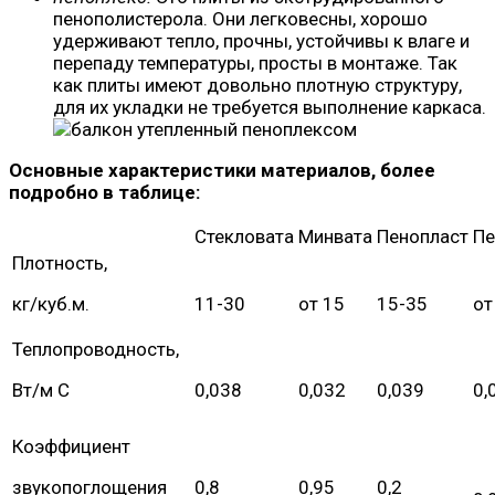
пенополистерола. Они легковесны, хорошо
удерживают тепло, прочны, устойчивы к влаге и
перепаду температуры, просты в монтаже. Так
как плиты имеют довольно плотную структуру,
для их укладки не требуется выполнение каркаса.
Основные характеристики материалов, более
подробно в таблице:
Стекловата
Минвата
Пенопласт
Пе
Плотность,
кг/куб.м.
11-30
от 15
15-35
от
Теплопроводность,
Вт/м С
0,038
0,032
0,039
0,
Коэффициент
звукопоглощения
0,8
0,95
0,2