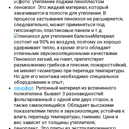
пеноизол.
Это жидкий материал, который
закачивается в полости для утепления. В
процессе застывания пеноизол не расширяется,
следовательно, может применяться под
гипсокартон, пластиковые панели и т.д.
Материал
состоит на 90% из воздуха, поэтому он хорошо
удерживает тепло, а кроме этого обладает
отличными звукоизоляционными качествами.
Пеноизол легкий, не гниет, препятствует
размножению грибков и плесени, пожаростойкий,
не меняет геометрию при перепаде температуры.
Но для его монтажа необходимо специальное
оборудование и опыт;
пенофол
.
Рулонный материал из вспененного
полиэтилена. Бывает 3 разновидностей:
фольгированный с одной или двух сторон, а
также самоклеящийся. Обладает высокими
показателями тепло и звукоизоляции, устойчив к
влаге, перепаду температуры, гниению. Цена и
вес зависят от толщины утеплителя;
пеноплекс.
Это плиты из экструдированного